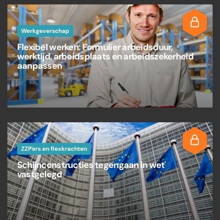
Werkgeverschap
Flexibel werken: Formulier arbeidsduur,
werktijd, arbeidsplaats en arbeidszekerheid
aanpassen
ZZP'ers en flexkrachten
Schijnconstructies tegengaan in wet
vastgelegd