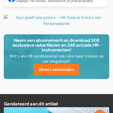
Dagelijks HR-nieuws, arbeidsrecht en praktijkupdates
Neem een abonnement en download 508
exclusieve vakartikelen en 346 actuele HR-
instrumenten!
Wilt u als HR-professional ook niks meer missen op
uw vakgebied?
Direct aanmelden
Gerelateerd aan dit artikel