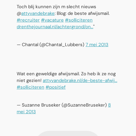
Toch blij kunnen zijn m slecht nieuws
@
attyvandebrake
: Blog: de beste afwijsmail.
#recruiter
#vacature
#solliciteren
drenthejournaal.nl/achtergrond/on…
"
— Chantal (@Chantal_Lubbers)
7 mei 2013
Wat een geweldige afwijsmail. Zo heb ik ze nog
niet gezien!
attyvandebrake.nl/de-beste-afwij…
#solliciteren
#positief
— Suzanne Bruseker (@SuzanneBruseker)
8
mei 2013