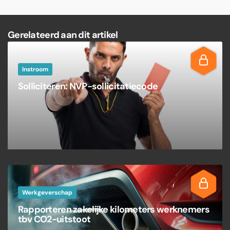
Gerelateerd aan dit artikel
Instroom
Solliciteren: NVP-sollicitatiecode
Werkgeverschap
Rapporteren zakelijke kilometers werknemers
tbv CO2-uitstoot