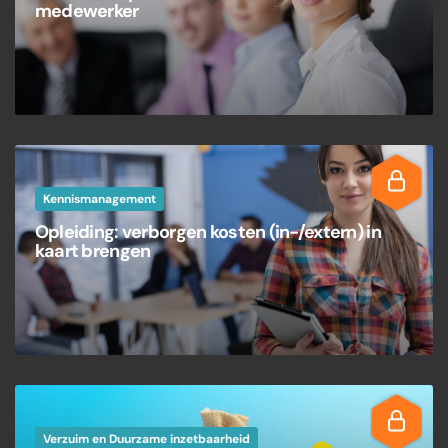
medewerker
Kennismanagement
Opleiding: verborgen kosten (in-/extern) in
kaart brengen
Verzuim en Duurzame inzetbaarheid