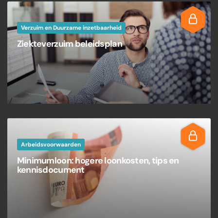
Verzuim en Duurzame inzetbaarheid
Ziekteverzuim beleidsplan
Arbeidsvoorwaarden
Minimumloon: hogere loonkosten, tips en
kennisdocument