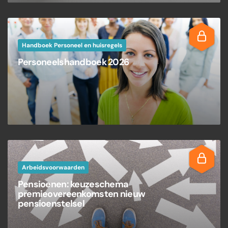
Handboek Personeel en huisregels
Personeelshandboek 2026
Arbeidsvoorwaarden
Pensioenen: keuzeschema
premieovereenkomsten nieuw
pensioenstelsel