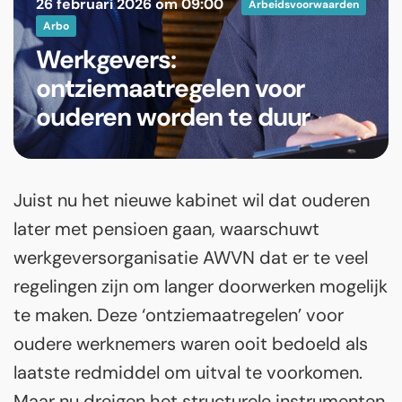
26 februari 2026 om 09:00
Arbeidsvoorwaarden
Arbo
Werkgevers:
ontziemaatregelen voor
ouderen worden te duur
Juist nu het nieuwe kabinet wil dat ouderen
later met pensioen gaan, waarschuwt
werkgeversorganisatie AWVN dat er te veel
regelingen zijn om langer doorwerken mogelijk
te maken. Deze ‘ontziemaatregelen’ voor
oudere werknemers waren ooit bedoeld als
laatste redmiddel om uitval te voorkomen.
Maar nu dreigen het structurele instrumenten