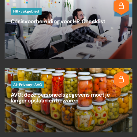
HR-vakgebied
Crisisvoorbereiding voor HR, Checklist
AI-Privacy-AVG
AVG: deze personeelsgegevens moet je
langer opslaan en bewaren