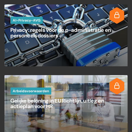
AI-Privacy-AVG
Privacy: regels voor de p-administratie en
personeelsdossiers
Arbeidsvoorwaarden
Gelijke beloning in EU Richtlijn, uitleg en
actieplan voor HR