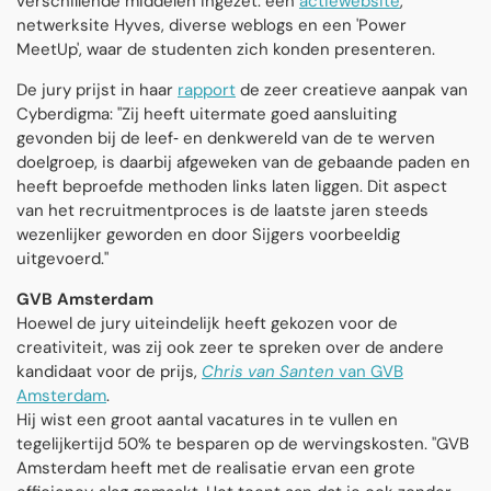
verschillende middelen ingezet: een
actiewebsite
,
netwerksite Hyves, diverse weblogs en een 'Power
MeetUp', waar de studenten zich konden presenteren.
De jury prijst in haar
rapport
de zeer creatieve aanpak van
Cyberdigma: "Zij heeft uitermate goed aansluiting
gevonden bij de leef‐ en denkwereld van de te werven
doelgroep, is daarbij afgeweken van de gebaande paden en
heeft beproefde methoden links laten liggen. Dit aspect
van het recruitmentproces is de laatste jaren steeds
wezenlijker geworden en door Sijgers voorbeeldig
uitgevoerd."
GVB Amsterdam
Hoewel de jury uiteindelijk heeft gekozen voor de
creativiteit, was zij ook zeer te spreken over de andere
kandidaat voor de prijs,
Chris van Santen
van GVB
Amsterdam
.
Hij wist een groot aantal vacatures in te vullen en
tegelijkertijd 50% te besparen op de wervingskosten. "GVB
Amsterdam heeft met de realisatie ervan een grote