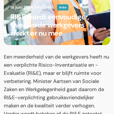
16 juni 2026 om 13:48
Arbo
RI&E wordt eenvoudiger,
tweederde werkgevers
werkt er nu mee
Een meerderheid van de werkgevers heeft nu
een verplichte Risico-Inventarisatie en -
Evaluatie (RI&E), maar er blijft ruimte voor
verbetering. Minister Aartsen van Sociale
Zaken en Werkgelegenheid gaat daarom de
RI&E-verplichting gebruiksvriendelijker
maken en de kwaliteit verder verhogen.
Verder wordt bekeken of de RI&E getoetst