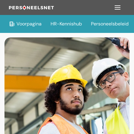
Voorpagina
HR-Kennishub
Personeelsbeleid