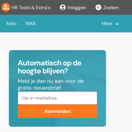
HR Tools & Extra's
Inloggen
Zoeken
Arbo
WAB
Meer
Automatisch op de
hoogte blijven?
Meld je dan nu aan voor de
gratis nieuwsbrief
Aanmelden