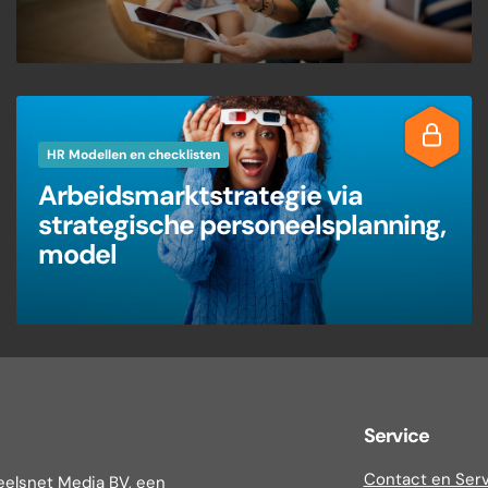
HR Modellen en checklisten
Arbeidsmarktstrategie via
strategische personeelsplanning,
model
Service
Contact en Ser
eelsnet Media BV, een