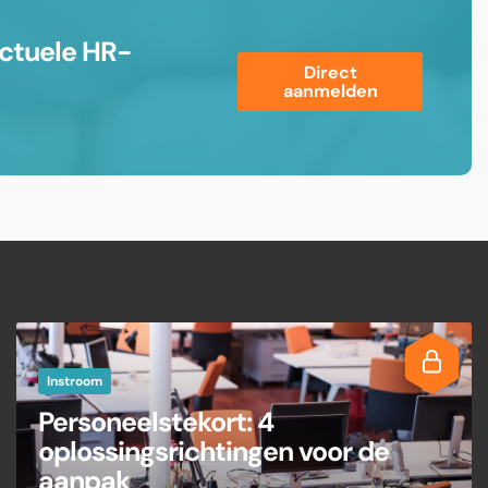
ctuele HR-
Direct
aanmelden
Instroom
Personeelstekort: 4
oplossingsrichtingen voor de
aanpak