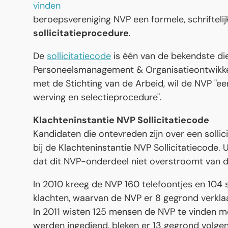
beroepsvereniging NVP een formele, schrifteli
sollicitatieprocedure
.
De
sollicitatiecode
is één van de bekendste di
Personeelsmanagement & Organisatieontwikkeli
met de Stichting van de Arbeid, wil de NVP "e
werving en selectieprocedure".
Klachteninstantie NVP Sollicitatiecode
Kandidaten die ontevreden zijn over een sollic
bij de Klachteninstantie NVP Sollicitatiecode. 
dat dit NVP-onderdeel niet overstroomt van d
In 2010 kreeg de NVP 160 telefoontjes en 104 sch
klachten, waarvan de NVP er 8 gegrond verkla
In 2011 wisten 125 mensen de NVP te vinden met
werden ingediend, bleken er 13 gegrond volge