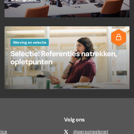
Werving en selectie
Selectie: Referenties natrekken,
opletpunten
Volg ons
vice
@personeelsnet