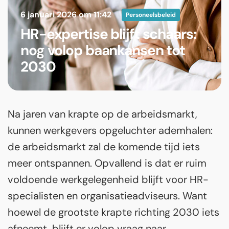
6 januari 2026 om 11:42
Personeelsbeleid
HR-expertise blijft schaars:
nog volop baankansen tot
2030
Na jaren van krapte op de arbeidsmarkt,
kunnen werkgevers opgeluchter ademhalen:
de arbeidsmarkt zal de komende tijd iets
meer ontspannen. Opvallend is dat er ruim
voldoende werkgelegenheid blijft voor HR-
specialisten en organisatieadviseurs. Want
hoewel de grootste krapte richting 2030 iets
afneemt, blijft er volop vraag naar