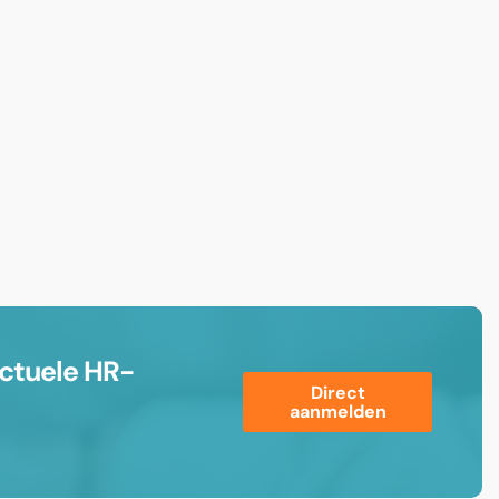
ctuele HR-
Direct
aanmelden