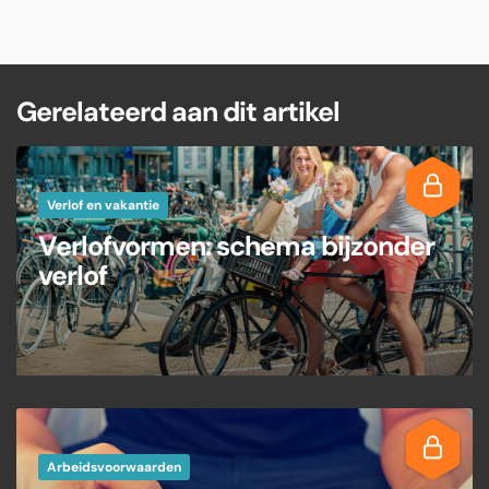
Gerelateerd aan dit artikel
Verlof en vakantie
Verlofvormen: schema bijzonder
verlof
Arbeidsvoorwaarden