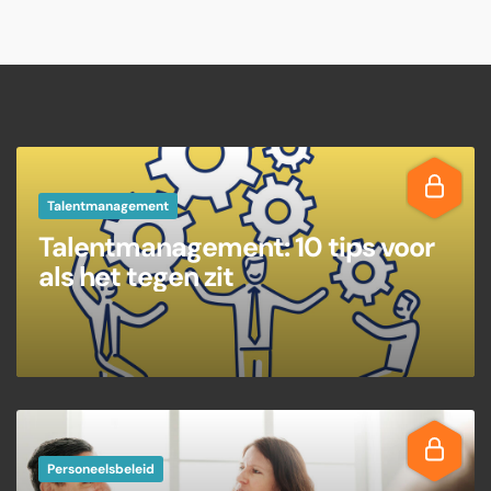
Talentmanagement
Talentmanagement: 10 tips voor
als het tegen zit
Personeelsbeleid