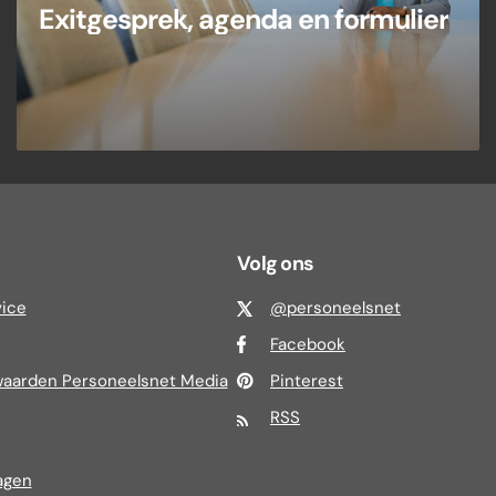
Exitgesprek, agenda en formulier
Volg ons
vice
@personeelsnet
Facebook
aarden Personeelsnet Media
Pinterest
RSS
agen