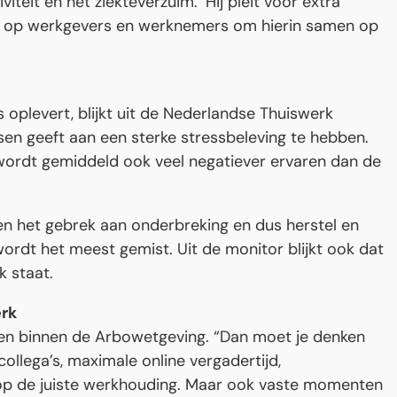
viteit en het ziekteverzuim.’ Hij pleit voor extra
pèl op werkgevers en werknemers om hierin samen op
oplevert, blijkt uit de Nederlandse Thuiswerk
en geeft aan een sterke stressbeleving te hebben.
wordt gemiddeld ook veel negatiever ervaren dan de
en het gebrek aan onderbreking en dus herstel en
rdt het meest gemist. Uit de monitor blijkt ook dat
k staat.
erk
nen binnen de Arbowetgeving. “Dan moet je denken
ollega’s, maximale online vergadertijd,
op de juiste werkhouding. Maar ook vaste momenten