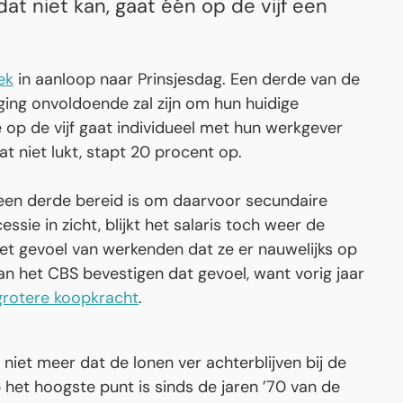
 dat niet kan, gaat één op de vijf een
ek
in aanloop naar Prinsjesdag. Een derde van de
jging onvoldoende zal zijn om hun huidige
 op de vijf gaat individueel met hun werkgever
t niet lukt, stapt 20 procent op.
 een derde bereid is om daarvoor secundaire
sie in zicht, blijkt het salaris toch weer de
et gevoel van werkenden dat ze er nauwelijks op
van het CBS bevestigen dat gevoel, want vorig jaar
grotere koopkracht
.
iet meer dat de lonen ver achterblijven bij de
op het hoogste punt is sinds de jaren ’70 van de