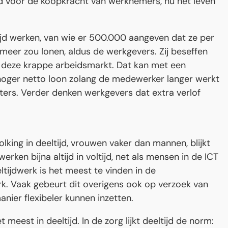
d voor de koopkracht van werknemers, nu het leven
tijd werken, van wie er 500.000 aangeven dat ze per
 meer zou lonen, aldus de werkgevers. Zij beseffen
in deze krappe arbeidsmarkt. Dat kan met een
 hoger netto loon zolang de medewerker langer werkt
ers. Verder denken werkgevers dat extra verlof
king in deeltijd, vrouwen vaker dan mannen, blijkt
erken bijna altijd in voltijd, net als mensen in de ICT
tijdwerk is het meest te vinden in de
rk. Vaak gebeurt dit overigens ook op verzoek van
nier flexibeler kunnen inzetten.
est in deeltijd. In de zorg lijkt deeltijd de norm: