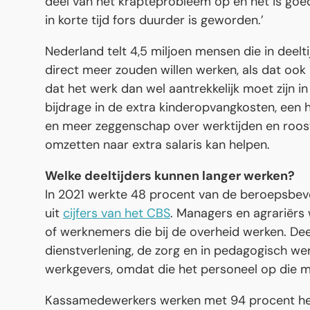
deel van het krapteprobleem op en het is goe
in korte tijd fors duurder is geworden.’
Nederland telt 4,5 miljoen mensen die in deel
direct meer zouden willen werken, als dat ook
dat het werk dan wel aantrekkelijk moet zijn 
bijdrage in de extra kinderopvangkosten, een
en meer zeggenschap over werktijden en roost
omzetten naar extra salaris kan helpen.
Welke deeltijders kunnen langer werken?
In 2021 werkte 48 procent van de beroepsbevol
uit
cijfers van het CBS
. Managers en agrariërs w
of werknemers die bij de overheid werken. Deel
dienstverlening, de zorg en in pedagogisch we
werkgevers, omdat die het personeel op die ma
Kassamedewerkers werken met 94 procent het me