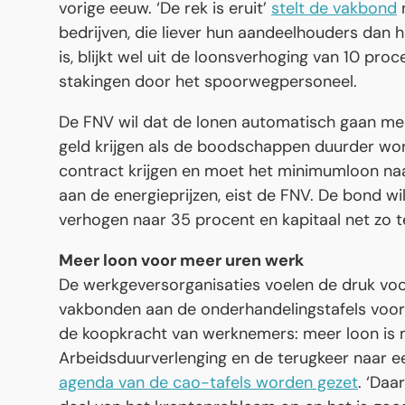
vorige eeuw. ‘De rek is eruit’
stelt de vakbond
n
bedrijven, die liever hun aandeelhouders dan
is, blijkt wel uit de loonsverhoging van 10 pr
stakingen door het spoorwegpersoneel.
De FNV wil dat de lonen automatisch gaan mee
geld krijgen als de boodschappen duurder wo
contract krijgen en moet het minimumloon na
aan de energieprijzen, eist de FNV. De bond wi
verhogen naar 35 procent en kapitaal net zo t
Meer loon voor meer uren werk
De werkgeversorganisaties voelen de druk voo
vakbonden aan de onderhandelingstafels voor 
de koopkracht van werknemers: meer loon is 
Arbeidsduurverlenging en de terugkeer naar 
agenda van de cao-tafels worden gezet
. ‘Daa